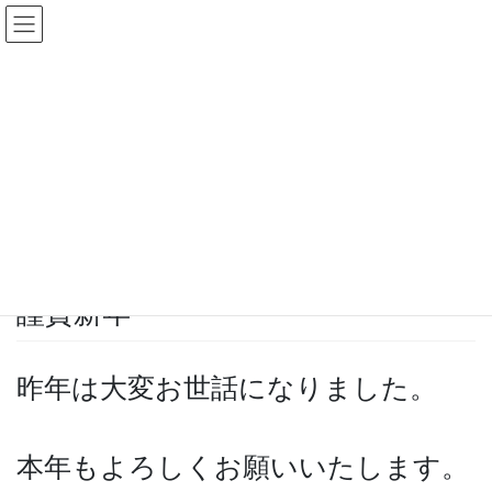
コ
ナ
ン
ビ
テ
ゲ
ン
ー
ツ
シ
お知らせ
へ
ョ
ス
ン
キ
に
HOME
お知らせ
謹賀新年
ッ
移
プ
動
2023年1月1日
/ 最終更新日時 :
2022年12月30日
お知らせ
謹賀新年
昨年は大変お世話になりました。
本年もよろしくお願いいたします。