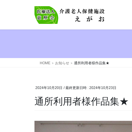
コ
ナ
ン
ビ
テ
ゲ
ン
ー
ツ
シ
へ
ョ
ス
ン
キ
に
ッ
移
HOME
お知らせ
通所利用者様作品集★
プ
動
2024年10月20日
/ 最終更新日時 :
2024年10月23日
通所利用者様作品集★