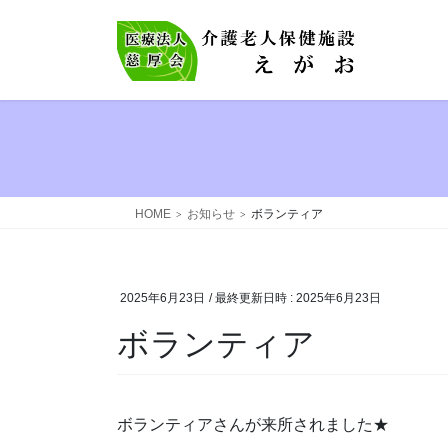
コ
ナ
ン
ビ
テ
ゲ
ン
ー
ツ
シ
へ
ョ
ス
ン
キ
に
ッ
移
HOME
お知らせ
ボランティア
プ
動
2025年6月23日
/ 最終更新日時 :
2025年6月23日
ボランティア
ボランティアさんが来所されました★